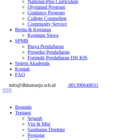
National-Plus Curriculum
Olympiad Program
Guidance Program
College Counseling
Community Service
Berita & Kegiatan
Kegiatan Siswa
SPMB
Biaya Pendaftaran
Prosedur Pendaftaran
Formulir Pendaftaran DH KIS
Sistem Akademik
Kontak
FAQ
info@dhkutoarjo.sch.id
081390648931
Beranda
Tentang
Sejarah
Visi & Misi
Sambutan Direktur
Pengajar