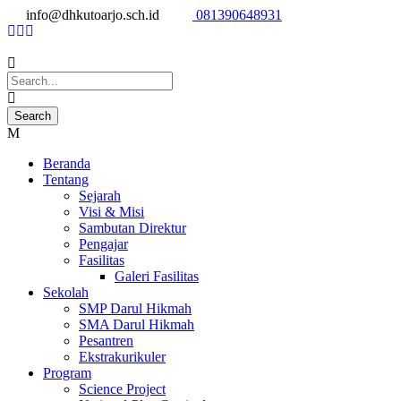
info@dhkutoarjo.sch.id
081390648931
Beranda
Tentang
Sejarah
Visi & Misi
Sambutan Direktur
Pengajar
Fasilitas
Galeri Fasilitas
Sekolah
SMP Darul Hikmah
SMA Darul Hikmah
Pesantren
Ekstrakurikuler
Program
Science Project