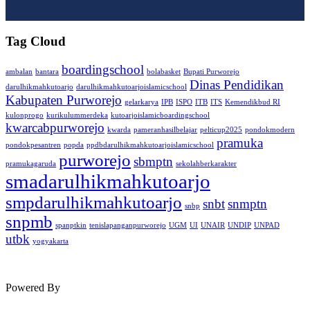
Tag Cloud
boardingschool
ambalan
bantara
bolabasket
Bupati Purworejo
Dinas Pendidikan
darulhikmahkutoarjo
darulhikmahkutoarjoislamicschool
Kabupaten Purworejo
gelarkarya
IPB
ISPO
ITB
ITS
Kemendikbud RI
kulonprogo
kurikulummerdeka
kutoarjoislamicboardingschool
kwarcabpurworejo
kwarda
pameranhasilbelajar
pelticup2025
pondokmodern
pramuka
pondokpesantren
popda
ppdbdarulhikmahkutoarjoislamicschool
purworejo
sbmptn
pramukagaruda
sekolahberkarakter
smadarulhikmahkutoarjo
smpdarulhikmahkutoarjo
snbt
snmptn
snbp
snpmb
spanptkin
tenislapanganpurworejo
UGM
UI
UNAIR
UNDIP
UNPAD
utbk
yogyakarta
Powered By