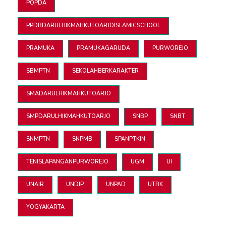
POPDA
PPDBDARULHIKMAHKUTOARJOISLAMICSCHOOL
PRAMUKA
PRAMUKAGARUDA
PURWOREJO
SBMPTN
SEKOLAHBERKARAKTER
SMADARULHIKMAHKUTOARJO
SMPDARULHIKMAHKUTOARJO
SNBP
SNBT
SNMPTN
SNPMB
SPANPTKIN
TENISLAPANGANPURWOREJO
UGM
UI
UNAIR
UNDIP
UNPAD
UTBK
YOGYAKARTA