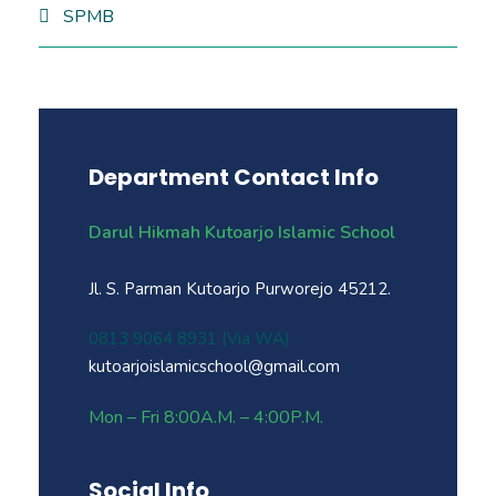
SPMB
Department Contact Info
Darul Hikmah Kutoarjo Islamic School
Jl. S. Parman Kutoarjo Purworejo 45212.
0813 9064 8931 (Via WA)
kutoarjoislamicschool@gmail.com
Mon – Fri 8:00A.M. – 4:00P.M.
Social Info