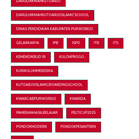
DARULHIKMAHKUTOARJO
DARULHIKMAHKUTOARJOISLAMICSCHOOL
DINAS PENDIDIKAN KABUPATEN PURWOREJO
GELARKARYA
IPB
ISPO
ITB
ITS
KEMENDIKBUD RI
KULONPROGO
KURIKULUMMERDEKA
KUTOARJOISLAMICBOARDINGSCHOOL
KWARCABPURWOREJO
KWARDA
PAMERANHASILBELAJAR
PELTICUP2025
PONDOKMODERN
PONDOKPESANTREN