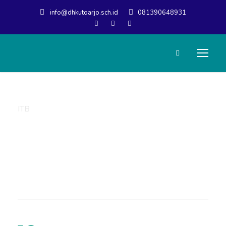
info@dhkutoarjo.sch.id
081390648931
ITB
Tag