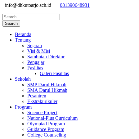
info@dhkutoarjo.sch.id
081390648931
Beranda
Tentang
Sejarah
Visi & Misi
Sambutan Direktur
Pengajar
Fasilitas
Galeri Fasilitas
Sekolah
SMP Darul Hikmah
SMA Darul Hikmah
Pesantren
Ekstrakurikuler
Program
Science Project
National-Plus Curriculum
Olympiad Program
Guidance Program
College Counseling