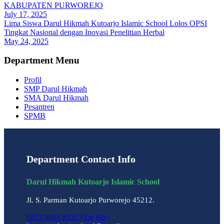
KABUPATEN PURWOREJO
July 17, 2025
Lima Siswa Darul Hikmah Kutoarjo Islamic School Lolos OPSI
Tingkat Nasional dengan Inovasi Penelitian Herbal
May 24, 2025
Department Menu
Profil
SMP Darul Hikmah
SMA Darul Hikmah
Pesantren
SPMB
Department Contact Info
Darul Hikmah Kutoarjo Islamic School
Jl. S. Parman Kutoarjo Purworejo 45212.
0813 9064 8931 (Via WA)