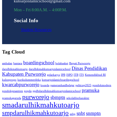
kutoarjoislamicschool@gmail.com
Mon – Fri 8:00A.M. – 4:00P.M.
Social Info
Student Resources
Tag Cloud
boardingschool
ambalan
bantara
bolabasket
Bupati Purworejo
Dinas Pendidikan
darulhikmahkutoarjo
darulhikmahkutoarjoislamicschool
Kabupaten Purworejo
gelarkarya
IPB
ISPO
ITB
ITS
Kemendikbud RI
kulonprogo
kurikulummerdeka
kutoarjoislamicboardingschool
kwarcabpurworejo
kwarda
pameranhasilbelajar
pelticup2025
pondokmodern
pramuka
pondokpesantren
popda
ppdbdarulhikmahkutoarjoislamicschool
purworejo
sbmptn
pramukagaruda
sekolahberkarakter
smadarulhikmahkutoarjo
smpdarulhikmahkutoarjo
snbt
snmptn
snbp