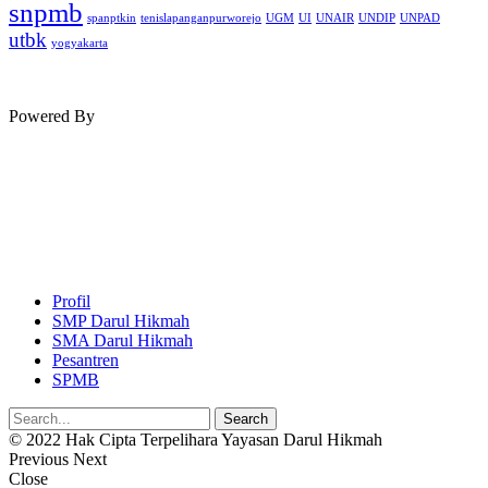
snpmb
spanptkin
tenislapanganpurworejo
UGM
UI
UNAIR
UNDIP
UNPAD
utbk
yogyakarta
Powered By
Profil
SMP Darul Hikmah
SMA Darul Hikmah
Pesantren
SPMB
© 2022 Hak Cipta Terpelihara Yayasan Darul Hikmah
Previous
Next
Close