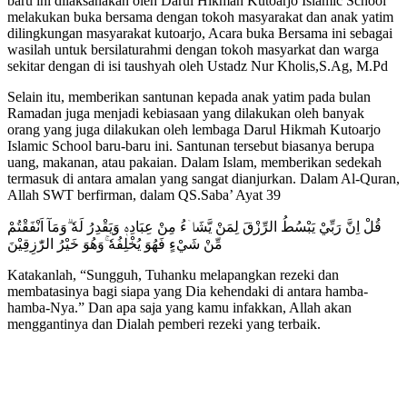
baru ini dilaksanakan oleh Darul Hikmah Kutoarjo Islamic School
melakukan buka bersama dengan tokoh masyarakat dan anak yatim
dilingkungan masyarakat kutoarjo, Acara buka Bersama ini sebagai
wasilah untuk bersilaturahmi dengan tokoh masyarkat dan warga
sekitar dengan di isi taushyah oleh Ustadz Nur Kholis,S.Ag, M.Pd
Selain itu, memberikan santunan kepada anak yatim pada bulan
Ramadan juga menjadi kebiasaan yang dilakukan oleh banyak
orang yang juga dilakukan oleh lembaga Darul Hikmah Kutoarjo
Islamic School baru-baru ini. Santunan tersebut biasanya berupa
uang, makanan, atau pakaian. Dalam Islam, memberikan sedekah
termasuk di antara amalan yang sangat dianjurkan. Dalam Al-Quran,
Allah SWT berfirman, dalam QS.Saba’ Ayat 39
قُلْ اِنَّ رَبِّيْ يَبْسُطُ الرِّزْقَ لِمَنْ يَّشَاۤءُ مِنْ عِبَادِهٖ وَيَقْدِرُ لَهٗ ۗوَمَآ اَنْفَقْتُمْ
مِّنْ شَيْءٍ فَهُوَ يُخْلِفُهٗ ۚوَهُوَ خَيْرُ الرّٰزِقِيْنَ
Katakanlah, “Sungguh, Tuhanku melapangkan rezeki dan
membatasinya bagi siapa yang Dia kehendaki di antara hamba-
hamba-Nya.” Dan apa saja yang kamu infakkan, Allah akan
menggantinya dan Dialah pemberi rezeki yang terbaik.